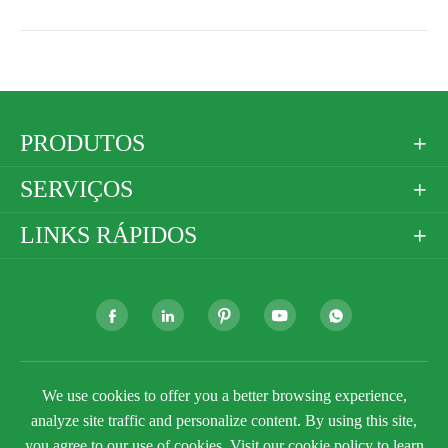
PRODUTOS

SERVIÇOS

LINKS RÁPIDOS







We use cookies to offer you a better browsing experience,
Direitos autorais ©
Golden Paper Company Limited
Todos os direitos reservados.
analyze site traffic and personalize content. By using this site,
you agree to our use of cookies. Visit our
cookie policy
to learn
Sitemap
Política de Privacidade