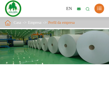

EN



Casa
Empresa
Perfil da empresa
Sobre o Golden Paper Group
Golden Paper Group é um fabricante líder de papel e placa de
alta qualidade na China que integra R & D, produção, marketing
e serviço.