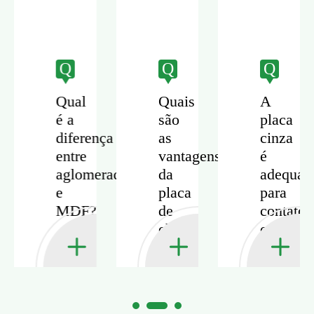
Q
Q
Q
Qual
Quais
A
é a
são
placa
diferença
as
cinza
entre
vantagens
é
aglomerado
da
adequad
rado
e
placa
para
MDF?
de
contato
chip
com
cinza
alimento
para
ou
embalagem
impress
rígida?
direta?