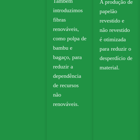
Também
A produção de
biodegradável
introduzimos
papelão
é amplamente
fibras
revestido e
utilizado em
renováveis,
não revestido
embalagens
como polpa de
é otimizada
para viagem,
bambu e
para reduzir o
mercearia e
bagaço, para
desperdício de
varejo.
reduzir a
material.
dependência
de recursos
não
renováveis.