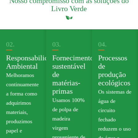
Nosso compromisso com as soluções do
Livro Verde
03.
04.
05.
dade
Fornecimento
Processos
Produto
sustentável
de
Verde
de
produção
Portfolio
matérias-
ecológicos
Oferecemos
primas
Os sistemas de
papelão de
Usamos 100%
água de
qualidade
de polpa de
circuito
alimentar sem
madeira
fechado
plástico que
virgem
reduzem o uso
atende aos
proveniente de
de água e