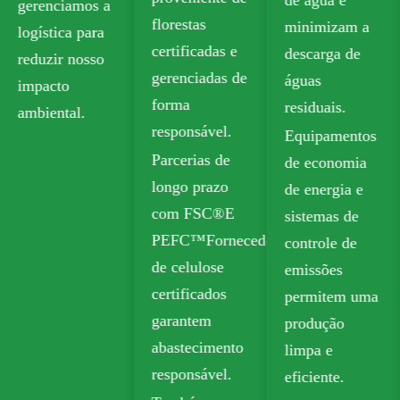
padrões de
florestas
minimizam a
segurança para
certificadas e
descarga de
contato com
gerenciadas de
águas
alimentos.
forma
residuais.
Nossas opções
responsável.
Equipamentos
recicláveis
Parcerias de
de economia
incluem a
longo prazo
de energia e
placa de caixa
com FSC®E
sistemas de
dobrável
PEFC™Fornecedores
controle de
(FBB) e a
de celulose
emissões
placa de
certificados
permitem uma
marfim para
garantem
produção
embalagens
abastecimento
limpa e
sustentáveis.
responsável.
eficiente.
O papel kraft