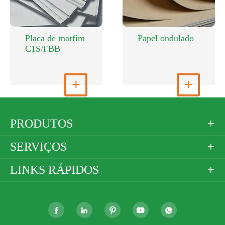
Placa de marfim
Papel ondulado
C1S/FBB
Ver mais

Ver mais

PRODUTOS

SERVIÇOS

LINKS RÁPIDOS





