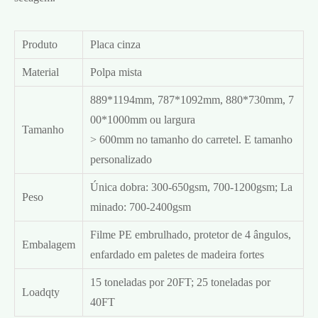
Produto
Placa cinza
Material
Polpa mista
889*1194mm, 787*1092mm, 880*730mm, 7
00*1000mm ou largura
Tamanho
> 600mm no tamanho do carretel. E tamanho
personalizado
Única dobra: 300-650gsm, 700-1200gsm; La
Peso
minado: 700-2400gsm
Filme PE embrulhado, protetor de 4 ângulos,
Embalagem
enfardado em paletes de madeira fortes
15 toneladas por 20FT; 25 toneladas por
Loadqty
40FT