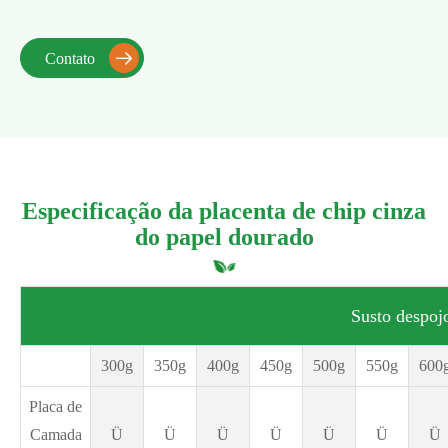
Contato

Especificação da placenta de chip cinza
do papel dourado
Susto despojo
300g
350g
400g
450g
500g
550g
600
Placa de
Camada
Ü
Ü
Ü
Ü
Ü
Ü
Ü