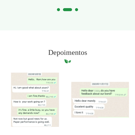
papel?
qualidad
Depoimentos