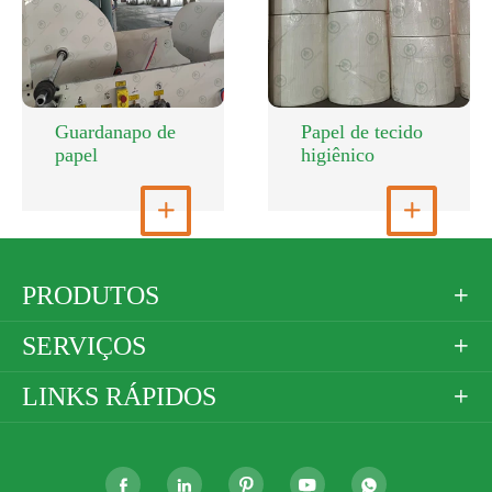
Guardanapo de
Papel de tecido
papel
higiênico
Ver mais

Ver mais

PRODUTOS

SERVIÇOS

LINKS RÁPIDOS





