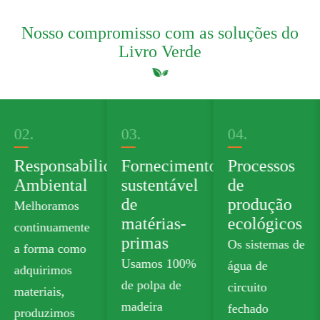
Nosso compromisso com as soluções do
Livro Verde
03.
04.
05.
dade
Fornecimento
Processos
Produto
sustentável
de
Verde
de
produção
Portfolio
matérias-
ecológicos
Oferecemos
primas
Os sistemas de
papelão de
Usamos 100%
água de
qualidade
de polpa de
circuito
alimentar sem
madeira
fechado
plástico que