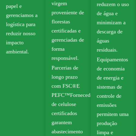
virgem
reduzem o uso
atende aos
proveniente de
de água e
padrões de
florestas
minimizam a
segurança para
certificadas e
descarga de
contato com
gerenciadas de
águas
alimentos.
forma
residuais.
Nossas opções
responsável.
Equipamentos
recicláveis
Parcerias de
de economia
incluem a
longo prazo
de energia e
placa de caixa
com FSC®E
sistemas de
dobrável
PEFC™Fornecedores
controle de
(FBB) e a
de celulose
emissões
placa de
certificados
permitem uma
marfim para
garantem
produção
embalagens
abastecimento
limpa e
sustentáveis.