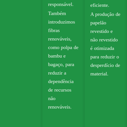
responsável.
eficiente.
O papel kraft
Também
A produção de
biodegradável
introduzimos
papelão
é amplamente
fibras
revestido e
utilizado em
renováveis,
não revestido
embalagens
como polpa de
é otimizada
para viagem,
bambu e
para reduzir o
mercearia e
bagaço, para
desperdício de
varejo.
reduzir a
material.
dependência
de recursos
não
renováveis.