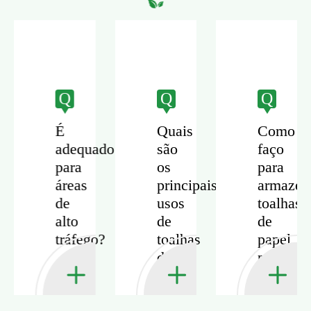
Q
Q
Q
É
Quais
Como
adequado
são
faço
para
os
para
áreas
principais
armazen
de
usos
toalhas
alto
de
de
tráfego?
toalhas
papel
de
para
mão
manter
de
sua