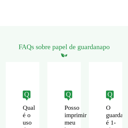
FAQs sobre papel de guardanapo
Q
Q
Q
Qual
Posso
O
napo
é o
imprimir
guardan
uso
meu
é 1-