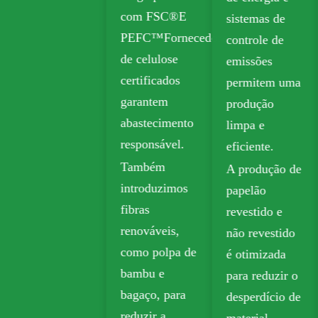
com FSC®E
sistemas de
dobrável
PEFC™Fornecedores
controle de
(FBB) e a
de celulose
emissões
placa de
certificados
permitem uma
marfim para
garantem
produção
embalagens
abastecimento
limpa e
sustentáveis.
responsável.
eficiente.
O papel kraft
Também
A produção de
biodegradável
introduzimos
papelão
é amplamente
fibras
revestido e
utilizado em
renováveis,
não revestido
embalagens
como polpa de
é otimizada
para viagem,
bambu e
para reduzir o
mercearia e
bagaço, para
desperdício de
varejo.
reduzir a
material.