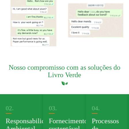
Nosso compromisso com as soluções do
Livro Verde
03.
04.
05.
dade
Fornecimento
Processos
Produto
sustentável
de
Verde