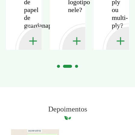
de
logotipo
ply
papel
nele?
ou
ade
de
multi-
ar?
guardanapo?
ply?
Depoimentos