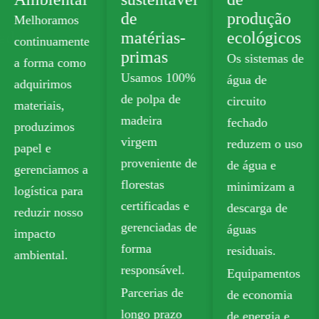
de
produção
Portfolio
matérias-
ecológicos
Oferecemos
primas
Os sistemas de
papelão de
Usamos 100%
água de
qualidade
de polpa de
circuito
alimentar sem
madeira
fechado
plástico que
virgem
reduzem o uso
atende aos
proveniente de
de água e
padrões de
florestas
minimizam a
segurança para
certificadas e
descarga de
contato com
gerenciadas de
águas
alimentos.
forma
residuais.
Nossas opções
responsável.
Equipamentos
recicláveis
Parcerias de
de economia
incluem a
longo prazo
de energia e
placa de caixa