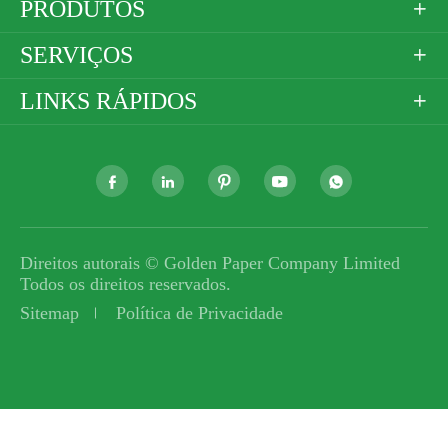
PRODUTOS

SERVIÇOS

LINKS RÁPIDOS






Direitos autorais ©
Golden Paper Company Limited
Todos os direitos reservados.
Sitemap
Política de Privacidade