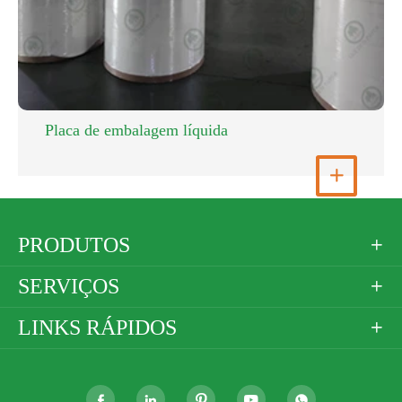
Placa de embalagem líquida
Ver mais

PRODUTOS

SERVIÇOS

LINKS RÁPIDOS





