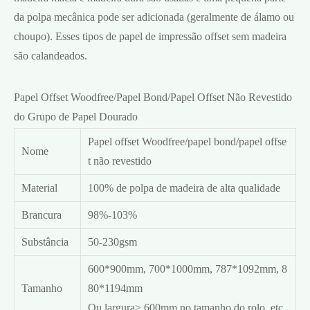
da polpa mecânica pode ser adicionada (geralmente de álamo ou
choupo). Esses tipos de papel de impressão offset sem madeira
são calandeados.
Papel Offset Woodfree/Papel Bond/Papel Offset Não Revestido
do Grupo de Papel Dourado
Papel offset Woodfree/papel bond/papel offse
Nome
t não revestido
Material
100% de polpa de madeira de alta qualidade
Brancura
98%-103%
Substância
50-230gsm
600*900mm, 700*1000mm, 787*1092mm, 8
Tamanho
80*1194mm
Ou largura> 600mm no tamanho do rolo, etc.