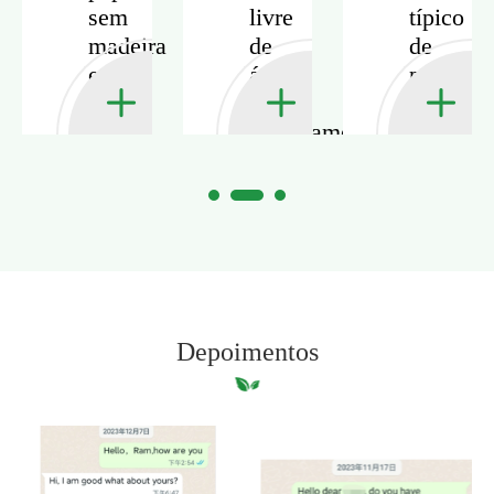
sem
livre
típico
a
madeira
de
de
e
ácido
papel
do
papel
e
offset
de
arquivamento
sem
são
arte?
seguro?
madeira
dade?
Depoimentos