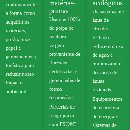
dade
matérias-
ecológicos
continuamente
primas
Os sistemas de
a forma como
Usamos 100%
água de
adquirimos
de polpa de
circuito
materiais,
madeira
fechado
produzimos
virgem
reduzem o uso
papel e
proveniente de
de água e
gerenciamos a
florestas
minimizam a
logística para
certificadas e
descarga de
reduzir nosso
gerenciadas de
águas
impacto
forma
residuais.
ambiental.
responsável.
Equipamentos
Parcerias de
de economia
longo prazo
de energia e
com FSC®E
sistemas de