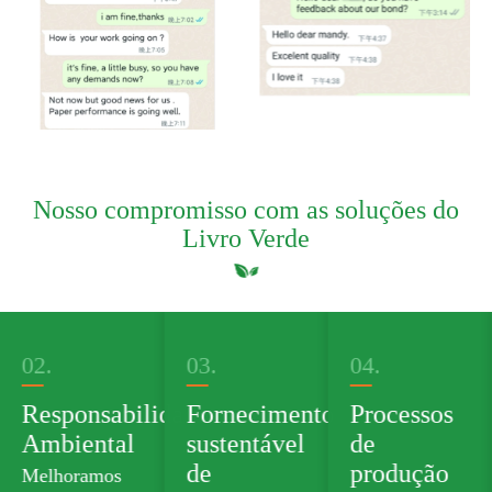
Nosso compromisso com as soluções do
Livro Verde
02.
03.
04.
Responsabilidade
Fornecimento
Processos
Ambiental
sustentável
de
de
produção
Melhoramos