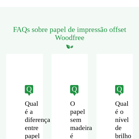
FAQs sobre papel de impressão offset
Woodfree
Q
Q
Q
Qual
O
Qual
é a
papel
é o
diferença
sem
nível
entre
madeira
de
papel
é
brilho