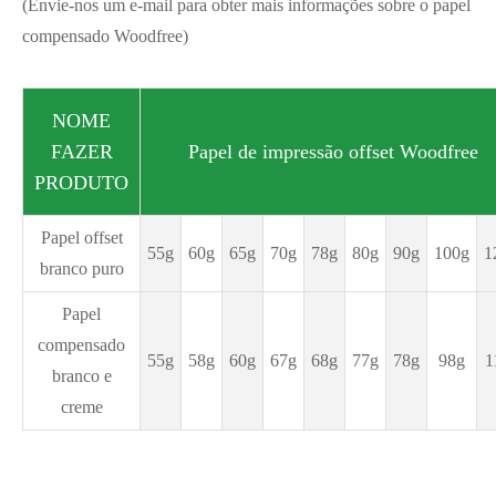
(Envie-nos um e-mail para obter mais informações sobre o papel
compensado Woodfree)
NOME
FAZER
Papel de impressão offset Woodfree
PRODUTO
Papel offset
55g
60g
65g
70g
78g
80g
90g
100g
1
branco puro
Papel
compensado
55g
58g
60g
67g
68g
77g
78g
98g
1
branco e
creme