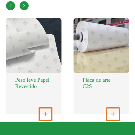


Peso leve Papel
Placa de arte
Revestido
C2S
Ver mais

Ver mais
